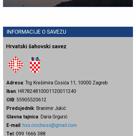
INFORMACIJE O SAVEZU
Hrvatski šahovski savez
Adresa
: Trg Krešimira Ćosića 11, 10000 Zagreb
Iban
: HR7824810001120011240
OIB
: 55905520612
Predsjednik
: Branimir Jukić
Glavna tajnica
: Daria Grgurić
E-mail
:
hss.crochess@gmail.com
Tel
: 099 1666 388