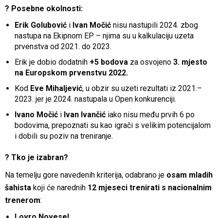
? Posebne okolnosti:
Erik Golubović
i
Ivan Močić
nisu nastupili 2024. zbog
nastupa na Ekipnom EP – njima su u kalkulaciju uzeta
prvenstva od 2021. do 2023.
Erik je dobio dodatnih
+5 bodova
za osvojeno
3. mjesto
na Europskom prvenstvu 2022.
Kod
Eve Mihaljević
, u obzir su uzeti rezultati iz 2021.–
2023. jer je 2024. nastupala u Open konkurenciji.
Ivano Močić
i
Ivan Ivančić
iako nisu među prvih 6 po
bodovima, prepoznati su kao igrači s velikim potencijalom
i dobili su poziv na treniranje.
? Tko je izabran?
Na temelju gore navedenih kriterija, odabrano je
osam mladih
šahista
koji će narednih
12 mjeseci trenirati s nacionalnim
trenerom
:
Lovro Novesel