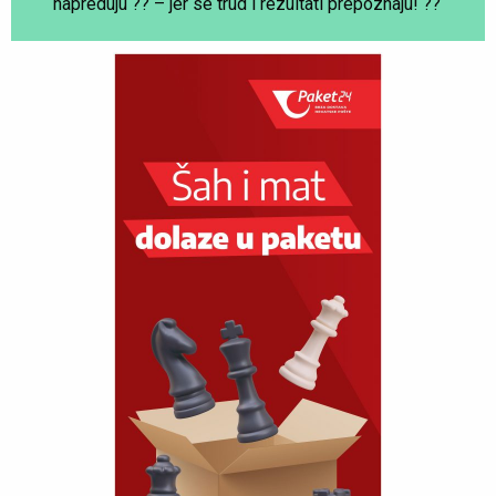
napreduju ?? – jer se trud i rezultati prepoznaju! ??