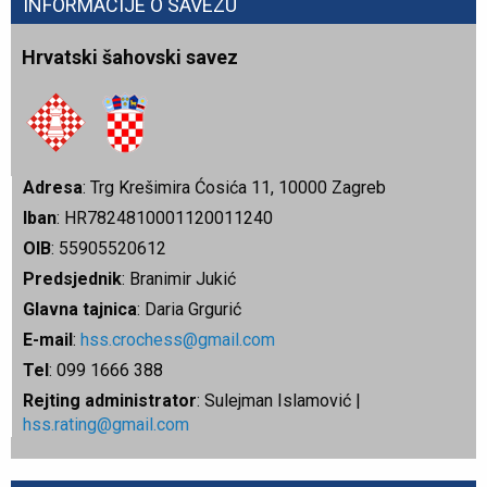
INFORMACIJE O SAVEZU
Hrvatski šahovski savez
Adresa
: Trg Krešimira Ćosića 11, 10000 Zagreb
Iban
: HR7824810001120011240
OIB
: 55905520612
Predsjednik
: Branimir Jukić
Glavna tajnica
: Daria Grgurić
E-mail
:
hss.crochess@gmail.com
Tel
: 099 1666 388
Rejting administrator
: Sulejman Islamović |
hss.rating@gmail.com