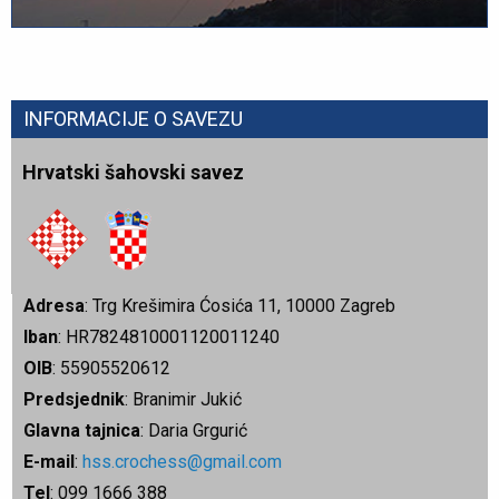
INFORMACIJE O SAVEZU
Hrvatski šahovski savez
Adresa
: Trg Krešimira Ćosića 11, 10000 Zagreb
Iban
: HR7824810001120011240
OIB
: 55905520612
Predsjednik
: Branimir Jukić
Glavna tajnica
: Daria Grgurić
E-mail
:
hss.crochess@gmail.com
Tel
: 099 1666 388