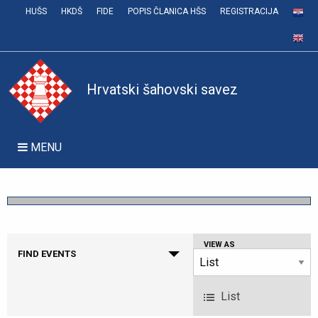
HUŠS
HKDŠ
FIDE
POPIS ČLANICA HŠS
REGISTRACIJA
Hrvatski šahovski savez
MENU
Event
VIEW AS
FIND EVENTS
Views
Navigation
List