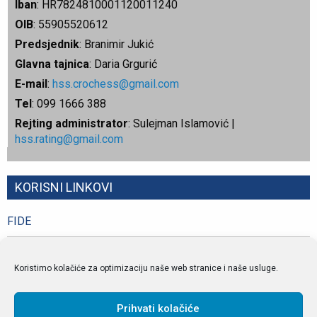
Iban
: HR7824810001120011240
OIB
: 55905520612
Predsjednik
: Branimir Jukić
Glavna tajnica
: Daria Grgurić
E-mail
:
hss.crochess@gmail.com
Tel
: 099 1666 388
Rejting administrator
: Sulejman Islamović |
hss.rating@gmail.com
KORISNI LINKOVI
FIDE
FIDE pretraživač
Koristimo kolačiće za optimizaciju naše web stranice i naše usluge.
Pogledaj više
Prihvati kolačiće