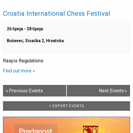
Croatia International Chess Festival
26 lipnja
-
28 lipnja
Buševec, Sisačka 2, Hrvatska
Raspis Regulations
Find out more »
Events
«
Previous Events
Next Events
»
List
Navigation
+ EXPORT EVENTS