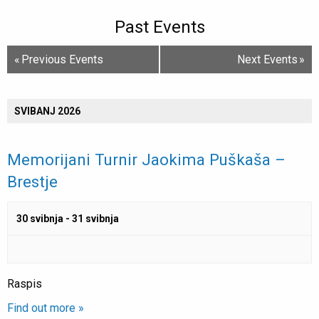
Past Events
Events
«
Previous Events
Next Events
»
List
Navigation
SVIBANJ 2026
Memorijani Turnir Jaokima Puškaša –
Brestje
30 svibnja
-
31 svibnja
Raspis
Find out more »