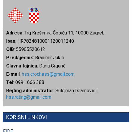
Adresa
: Trg Krešimira Ćosića 11, 10000 Zagreb
Iban
: HR7824810001120011240
OIB
: 55905520612
Predsjednik
: Branimir Jukić
Glavna tajnica
: Daria Grgurić
E-mail
:
hss.crochess@gmail.com
Tel
: 099 1666 388
Rejting administrator
: Sulejman Islamović |
hss.rating@gmail.com
KORISNI LINKOVI
FIDE