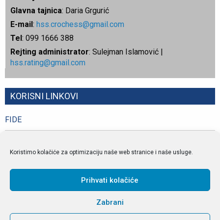
Glavna tajnica
: Daria Grgurić
E-mail
:
hss.crochess@gmail.com
Tel
: 099 1666 388
Rejting administrator
: Sulejman Islamović |
hss.rating@gmail.com
KORISNI LINKOVI
FIDE
FIDE pretraživač
Koristimo kolačiće za optimizaciju naše web stranice i naše usluge.
Pogledaj više
Prihvati kolačiće
© 2022 Hrvatski šahovski savez. Sva prava pridržana.
Zabrani