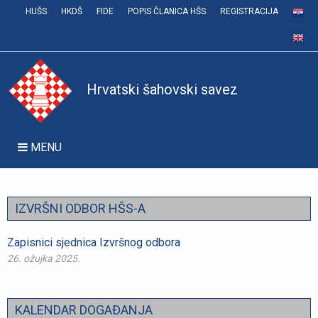
HUŠS
HKDŠ
FIDE
POPIS ČLANICA HŠS
REGISTRACIJA
Hrvatski šahovski savez
MENU
IZVRŠNI ODBOR HŠS-A
Zapisnici sjednica Izvršnog odbora
26. ožujka 2025.
KALENDAR DOGAĐANJA