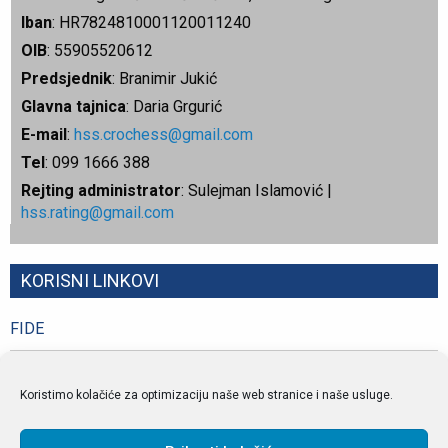
Iban
: HR7824810001120011240
OIB
: 55905520612
Predsjednik
: Branimir Jukić
Glavna tajnica
: Daria Grgurić
E-mail
:
hss.crochess@gmail.com
Tel
: 099 1666 388
Rejting administrator
: Sulejman Islamović |
hss.rating@gmail.com
KORISNI LINKOVI
FIDE
FIDE pretraživač
Koristimo kolačiće za optimizaciju naše web stranice i naše usluge.
Pogledaj više