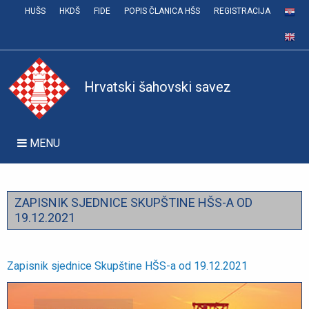
HUŠS
HKDŠ
FIDE
POPIS ČLANICA HŠS
REGISTRACIJA
Hrvatski šahovski savez
MENU
ZAPISNIK SJEDNICE SKUPŠTINE HŠS-A OD
19.12.2021
Zapisnik sjednice Skupštine HŠS-a od 19.12.2021