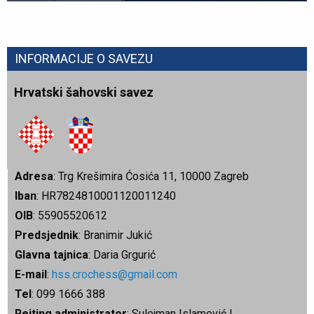
INFORMACIJE O SAVEZU
Hrvatski šahovski savez
Adresa
: Trg Krešimira Ćosića 11, 10000 Zagreb
Iban
: HR7824810001120011240
OIB
: 55905520612
Predsjednik
: Branimir Jukić
Glavna tajnica
: Daria Grgurić
E-mail
:
hss.crochess@gmail.com
Tel
: 099 1666 388
Rejting administrator
: Sulejman Islamović |