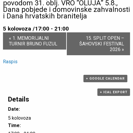
povodom 31. oblj. VRO “OLUJA” 5.8.,
Dana pobjede i domovinske zahvalnosti
i Dana hrvatskih branitelja
5 kolovoza /17:00
-
21:00
Event
«
1. MEMORIJALNI
15. SPLIT OPEN –
Navigation
TURNIR BRUNO FUZUL
ŠAHOVSKI FESTIVAL
2026
»
Raspis
+ GOOGLE CALENDAR
+ ICAL EXPORT
Details
Date:
5 kolovoza
Time: