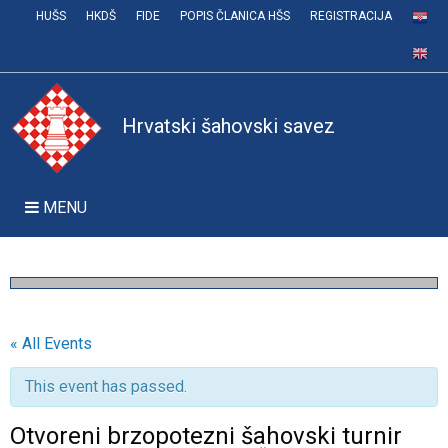
HUŠS
HKDŠ
FIDE
POPIS ČLANICA HŠS
REGISTRACIJA
Hrvatski šahovski savez
MENU
« All Events
This event has passed.
Otvoreni brzopotezni šahovski turnir