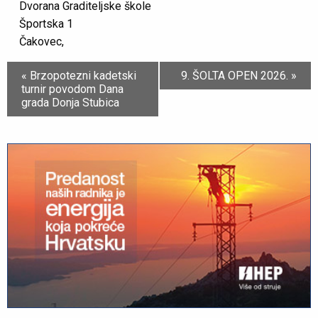
Dvorana Graditeljske škole
Športska 1
Čakovec
,
Event
«
Brzopotezni kadetski
9. ŠOLTA OPEN 2026.
»
Navigation
turnir povodom Dana
grada Donja Stubica