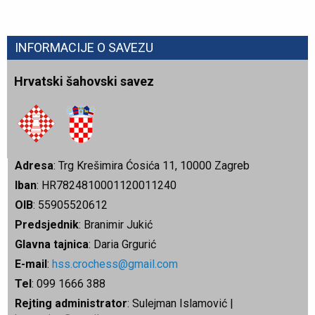
INFORMACIJE O SAVEZU
Hrvatski šahovski savez
Adresa
: Trg Krešimira Ćosića 11, 10000 Zagreb
Iban
: HR7824810001120011240
OIB
: 55905520612
Predsjednik
: Branimir Jukić
Glavna tajnica
: Daria Grgurić
E-mail
:
hss.crochess@gmail.com
Tel
: 099 1666 388
Rejting administrator
: Sulejman Islamović |