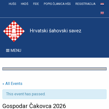
HUŠS
HKDŠ
FIDE
POPIS ČLANICA HŠS
REGISTRACIJA
Hrvatski šahovski savez
MENU
« All Events
This event has passed.
Gospodar Čakovca 2026