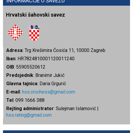
INFORMACIJE O SAVEZU
Hrvatski šahovski savez
Adresa
: Trg Krešimira Ćosića 11, 10000 Zagreb
Iban
: HR7824810001120011240
OIB
: 55905520612
Predsjednik
: Branimir Jukić
Glavna tajnica
: Daria Grgurić
E-mail
:
hss.crochess@gmail.com
Tel
: 099 1666 388
Rejting administrator
: Sulejman Islamović |
hss.rating@gmail.com