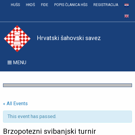
HUŠS
HKDŠ
FIDE
POPIS ČLANICA HŠS
REGISTRACIJA
Hrvatski šahovski savez
MENU
« All Events
This event has passed.
Brzopotezni svibanjski turnir