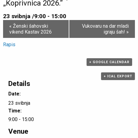
„Koprivnica 2026.“
23 svibnja /9:00
-
15:00
Event
«
Ženski šahovski
Vukovaru na dar mladi
Navigation
vikend Kastav 2026
igraju šah!
»
Rapis
+ GOOGLE CALENDAR
+ ICAL EXPORT
Details
Date:
23 svibnja
Time:
9:00 - 15:00
Venue