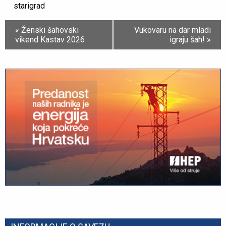
starigrad
Event
«
Ženski šahovski
Vukovaru na dar mladi
Navigation
vikend Kastav 2026
igraju šah!
»