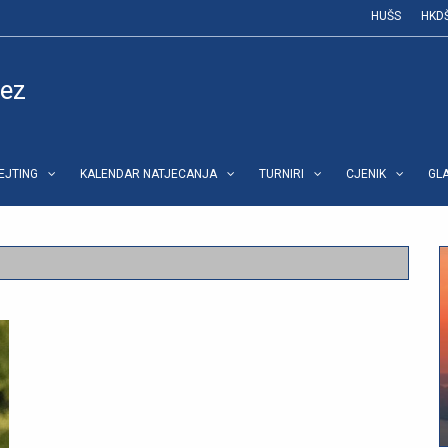
HUŠS
HKD
vez
REJTING
KALENDAR NATJECANJA
TURNIRI
CJENIK
GL