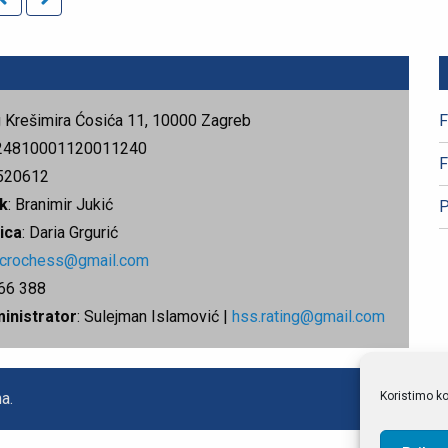
rg Krešimira Ćosića 11, 10000 Zagreb
F
24810001120011240
F
520612
k
: Branimir Jukić
P
ica
: Daria Grgurić
.crochess@gmail.com
666 388
ministrator
: Sulejman Islamović |
hss.rating@gmail.com
a.
Koristimo ko