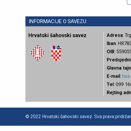
INFORMACIJE O SAVEZU
Hrvatski šahovski savez
Adresa
: T
Iban
: HR78
OIB
: 55905
Predsjedni
Glavna tajn
E-mail
:
hss
Tel
: 099 1
Rejting ad
© 2022 Hrvatski šahovski savez. Sva prava pridržan