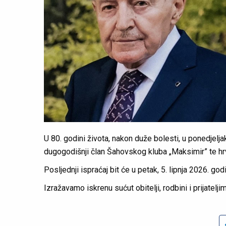
U 80. godini života, nakon duže bolesti, u ponedjelj
dugogodišnji član Šahovskog kluba „Maksimir” te h
Posljednji ispraćaj bit će u petak, 5. lipnja 2026. g
Izražavamo iskrenu sućut obitelji, rodbini i prijate