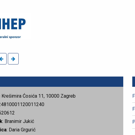
rg Krešimira Ćosića 11, 10000 Zagreb
F
24810001120011240
F
520612
k
: Branimir Jukić
P
ica
: Daria Grgurić