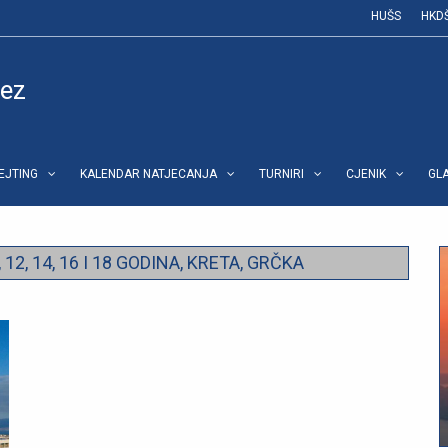
HUŠS
HKD
vez
REJTING
KALENDAR NATJECANJA
TURNIRI
CJENIK
GL
2, 14, 16 I 18 GODINA, KRETA, GRČKA