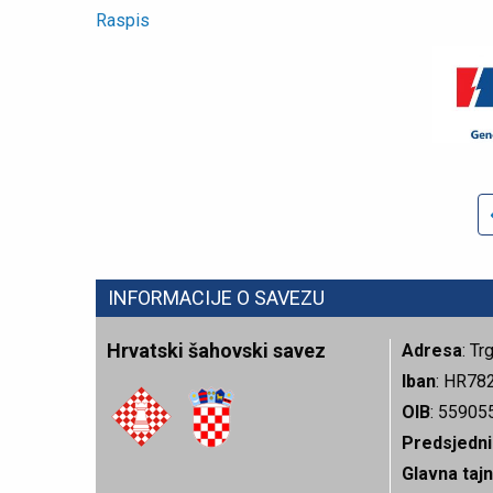
Raspis
INFORMACIJE O SAVEZU
Hrvatski šahovski savez
Adresa
: T
Iban
: HR78
OIB
: 55905
Predsjedni
Glavna tajn