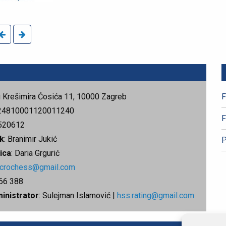
rg Krešimira Ćosića 11, 10000 Zagreb
F
24810001120011240
F
520612
k
: Branimir Jukić
P
ica
: Daria Grgurić
.crochess@gmail.com
666 388
ministrator
: Sulejman Islamović |
hss.rating@gmail.com