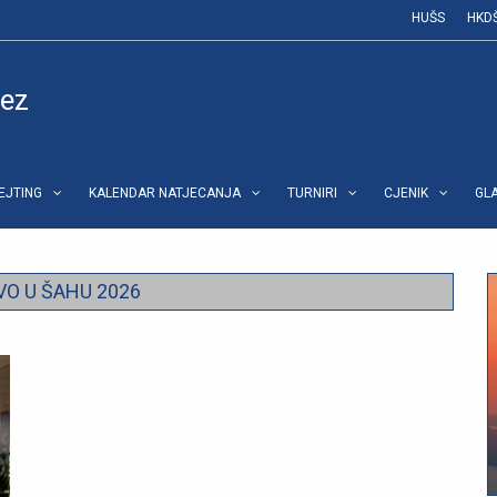
HUŠS
HKD
vez
REJTING
KALENDAR NATJECANJA
TURNIRI
CJENIK
GL
O U ŠAHU 2026