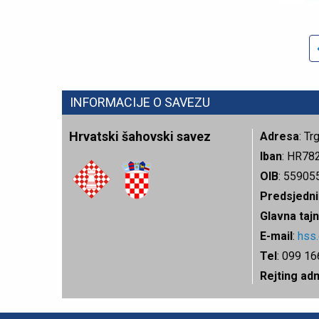
INFORMACIJE O SAVEZU
Hrvatski šahovski savez
Adresa
: T
Iban
: HR78
OIB
: 55905
Predsjedni
Glavna tajn
E-mail
:
hss
Tel
: 099 1
Rejting ad