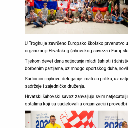
U Trogiru je završeno Europsko školsko prvenstvo u š
organizaciji Hrvatskog šahovskog saveza i Europsk
Tijekom devet dana natjecanja mladi šahisti i šahist
borbenim partijama, uz mnogo sportskog duha, novih
Sudionici i njihove delegacije imali su priliku, uz na
sadržaje i zajednička druženja.
Hrvatski šahovski savez zahvaljuje svim natjecatelji
ostalima koji su sudjelovali u organizaciji i prove