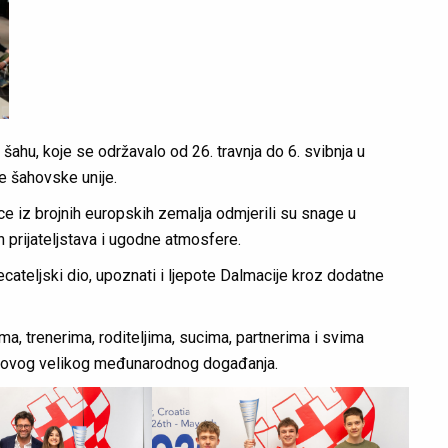
ahu, koje se održavalo od 26. travnja do 6. svibnja u
e šahovske unije.
ice iz brojnih europskih zemalja odmjerili su snage u
 prijateljstava i ugodne atmosfere.
tjecateljski dio, upoznati i ljepote Dalmacije kroz dodatne
ma, trenerima, roditeljima, sucima, partnerima i svima
dbi ovog velikog međunarodnog događanja.