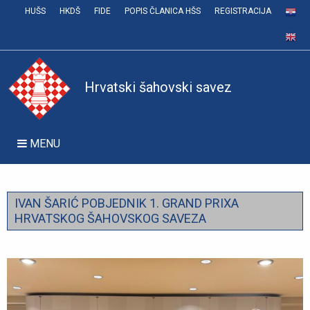
HUŠS
HKDŠ
FIDE
POPIS ČLANICA HŠS
REGISTRACIJA
Hrvatski šahovski savez
MENU
IVAN ŠARIĆ POBJEDNIK 1. GRAND PRIXA
HRVATSKOG ŠAHOVSKOG SAVEZA