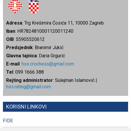
Adresa
: Trg Krešimira Ćosića 11, 10000 Zagreb
Iban
: HR7824810001120011240
OIB
: 55905520612
Predsjednik
: Branimir Jukić
Glavna tajnica
: Daria Grgurić
E-mail
:
hss.crochess@gmail.com
Tel
: 099 1666 388
Rejting administrator
: Sulejman Islamović |
hss.rating@gmail.com
KORISNI LINKOVI
FIDE