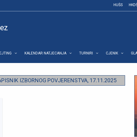
HUŠS
HKD
vez
REJTING
KALENDAR NATJECANJA
TURNIRI
CJENIK
GL
APISNIK IZBORNOG POVJERENSTVA, 17.11.2025