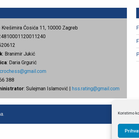
rg Krešimira Ćosića 11, 10000 Zagreb
F
24810001120011240
F
520612
k
: Branimir Jukić
P
ica
: Daria Grgurić
.crochess@gmail.com
666 388
ministrator
: Sulejman Islamović |
hss.rating@gmail.com
Koristimo ko
a.
Prihva