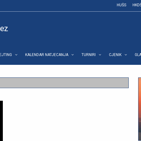
HUŠS
HKD
vez
REJTING
KALENDAR NATJECANJA
TURNIRI
CJENIK
GL