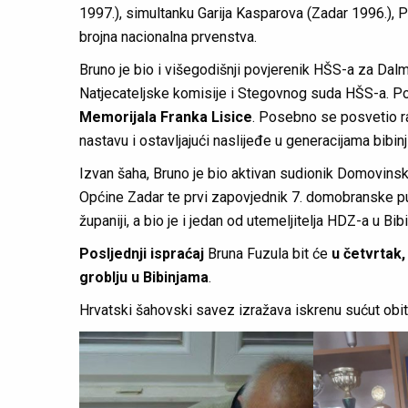
1997.), simultanku Garija Kasparova (Zadar 1996.), 
brojna nacionalna prvenstva.
Bruno je bio i višegodišnji povjerenik HŠS-a za Dalm
Natjecateljske komisije i Stegovnog suda HŠS-a. Po
Memorijala Franka Lisice
. Posebno se posvetio r
nastavu i ostavljajući naslijeđe u generacijama bibinj
Izvan šaha, Bruno je bio aktivan sudionik Domovins
Općine Zadar te prvi zapovjednik 7. domobranske puk
županiji, a bio je i jedan od utemeljitelja HDZ-a u Bi
Posljednji ispraćaj
Bruna Fuzula bit će
u četvrtak,
groblju u Bibinjama
.
Hrvatski šahovski savez izražava iskrenu sućut obitel