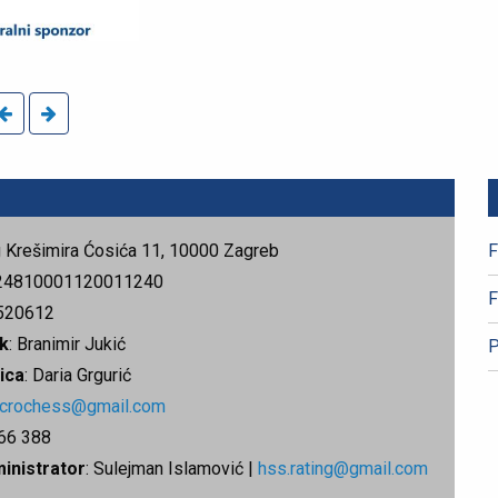
rg Krešimira Ćosića 11, 10000 Zagreb
F
24810001120011240
F
520612
k
: Branimir Jukić
P
ica
: Daria Grgurić
.crochess@gmail.com
666 388
ministrator
: Sulejman Islamović |
hss.rating@gmail.com