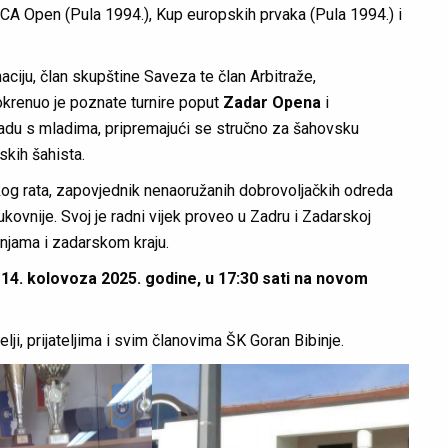
PCA Open (Pula 1994.), Kup europskih prvaka (Pula 1994.) i
aciju, član skupštine Saveza te član Arbitraže,
krenuo je poznate turnire poput
Zadar Opena
i
adu s mladima, pripremajući se stručno za šahovsku
skih šahista.
kog rata, zapovjednik nenaoružanih dobrovoljačkih odreda
ovnije. Svoj je radni vijek proveo u Zadru i Zadarskoj
binjama i zadarskom kraju.
 14. kolovoza 2025. godine, u 17:30 sati na novom
ji, prijateljima i svim članovima ŠK Goran Bibinje.