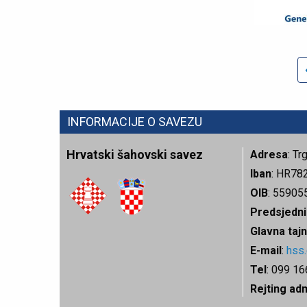
INFORMACIJE O SAVEZU
Hrvatski šahovski savez
Adresa
: T
Iban
: HR78
OIB
: 55905
Predsjedni
Glavna tajn
E-mail
:
hss
Tel
: 099 1
Rejting ad