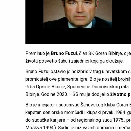
Preminuo je
Bruno Fuzul
, član ŠK Goran Bibinje, cij
života posvetio šahu i zajednici koja ga okružuje.
Bruno Fuzul ostavio je neizbrisiv trag u hrvatskom ša
promicatelj ove plemenite igre. Bio je nositelj broj
Grba Općine Bibinje, Spomenice Domovinskog rata, 
Bibinje. Godine 2023. HŠS mu je dodijelio
životno p
Bio je inicijator i suosnivač Šahovskog kluba Goran B
kapetan seniorske momčadi i klupski prvak 1984. g
do sudačke karijere – od regionalnog suca 1975., p
Moskva 1994.). Sudio je niz važnih domaćih i međuna