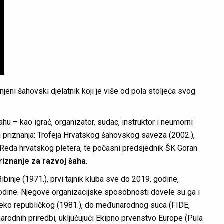
enjeni šahovski djelatnik koji je više od pola stoljeća svog
hu – kao igrač, organizator, sudac, instruktor i neumorni
nih priznanja: Trofeja Hrvatskog šahovskog saveza (2002.),
Reda hrvatskog pletera, te počasni predsjednik ŠK Goran
riznanje za razvoj šaha
.
ibinje (1971.), prvi tajnik kluba sve do 2019. godine,
odine. Njegove organizacijske sposobnosti dovele su ga i
reko republičkog (1981.), do međunarodnog suca (FIDE,
rodnih priredbi, uključujući Ekipno prvenstvo Europe (Pula