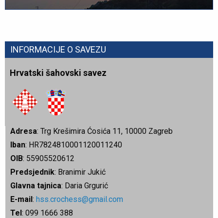
INFORMACIJE O SAVEZU
Hrvatski šahovski savez
Adresa
: Trg Krešimira Ćosića 11, 10000 Zagreb
Iban
: HR7824810001120011240
OIB
: 55905520612
Predsjednik
: Branimir Jukić
Glavna tajnica
: Daria Grgurić
E-mail
:
hss.crochess@gmail.com
Tel
: 099 1666 388