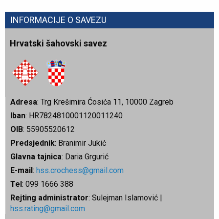
INFORMACIJE O SAVEZU
Hrvatski šahovski savez
Adresa
: Trg Krešimira Ćosića 11, 10000 Zagreb
Iban
: HR7824810001120011240
OIB
: 55905520612
Predsjednik
: Branimir Jukić
Glavna tajnica
: Daria Grgurić
E-mail
:
hss.crochess@gmail.com
Tel
: 099 1666 388
Rejting administrator
: Sulejman Islamović |
hss.rating@gmail.com