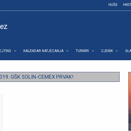
HUŠS
HKD
vez
REJTING
KALENDAR NATJECANJA
TURNIRI
CJENIK
GL
.2019. GŠK SOLIN-CEMEX PRVAK!