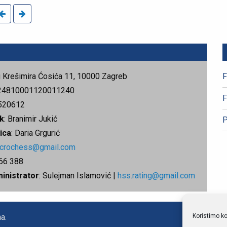
rg Krešimira Ćosića 11, 10000 Zagreb
F
24810001120011240
F
520612
k
: Branimir Jukić
P
ica
: Daria Grgurić
.crochess@gmail.com
666 388
ministrator
: Sulejman Islamović |
hss.rating@gmail.com
Koristimo ko
a.