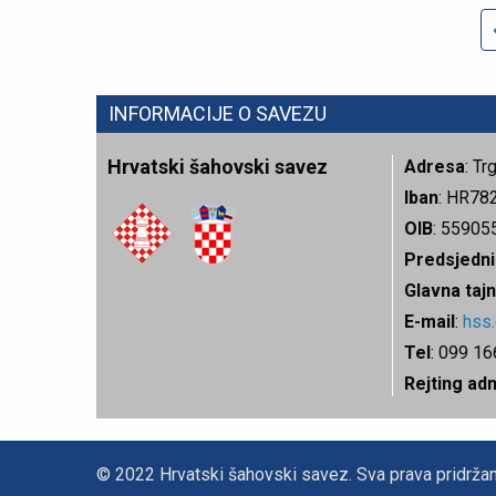
INFORMACIJE O SAVEZU
Hrvatski šahovski savez
Adresa
: T
Iban
: HR78
OIB
: 55905
Predsjedni
Glavna tajn
E-mail
:
hss
Tel
: 099 1
Rejting ad
© 2022 Hrvatski šahovski savez. Sva prava pridržan