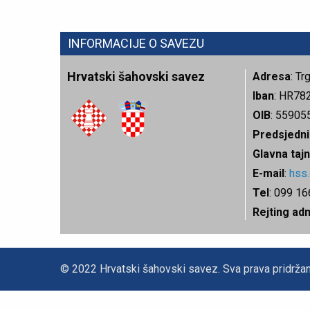
INFORMACIJE O SAVEZU
Hrvatski šahovski savez
Adresa
: T
Iban
: HR78
OIB
: 55905
Predsjedni
Glavna tajn
E-mail
:
hss
Tel
: 099 1
Rejting ad
© 2022 Hrvatski šahovski savez. Sva prava pridržan