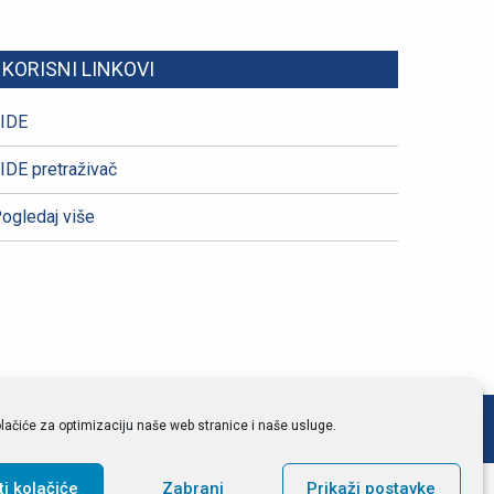
KORISNI LINKOVI
IDE
IDE pretraživač
ogledaj više
lačiće za optimizaciju naše web stranice i naše usluge.
ti kolačiće
Zabrani
Prikaži postavke