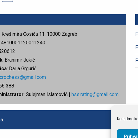
rg Krešimira Ćosića 11, 10000 Zagreb
F
24810001120011240
F
520612
k
: Branimir Jukić
P
ica
: Daria Grgurić
.crochess@gmail.com
666 388
ministrator
: Sulejman Islamović |
hss.rating@gmail.com
Koristimo ko
a.
Prihva