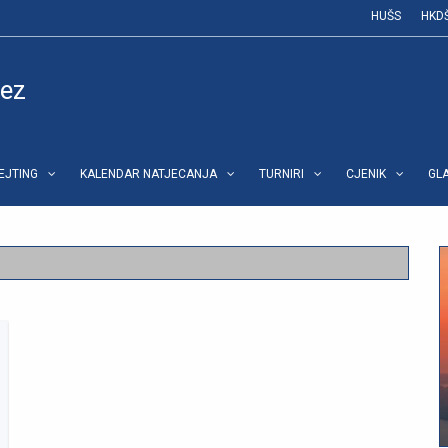
HUŠS
HKD
vez
REJTING
KALENDAR NATJECANJA
TURNIRI
CJENIK
GL