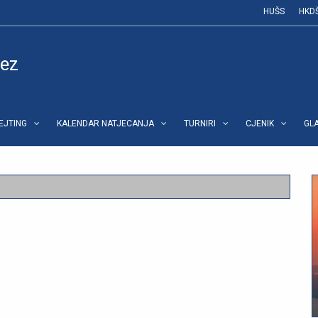
HUŠS
HKD
vez
REJTING
KALENDAR NATJECANJA
TURNIRI
CJENIK
GL