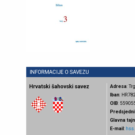
INFORMACIJE O SAVEZU
Hrvatski šahovski savez
Adresa
: T
Iban
: HR78
OIB
: 55905
Predsjedni
Glavna tajn
E-mail
:
hss