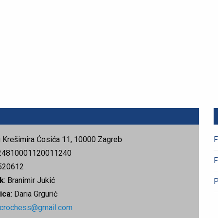
rg Krešimira Ćosića 11, 10000 Zagreb
F
24810001120011240
F
520612
k
: Branimir Jukić
P
ica
: Daria Grgurić
.crochess@gmail.com