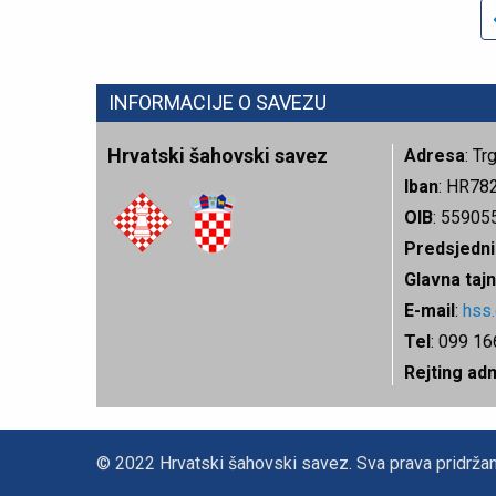
INFORMACIJE O SAVEZU
Hrvatski šahovski savez
Adresa
: T
Iban
: HR78
OIB
: 55905
Predsjedni
Glavna tajn
E-mail
:
hss
Tel
: 099 1
Rejting ad
© 2022 Hrvatski šahovski savez. Sva prava pridržan