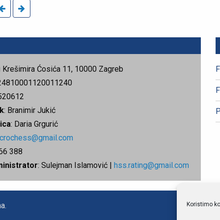
rg Krešimira Ćosića 11, 10000 Zagreb
F
24810001120011240
F
520612
k
: Branimir Jukić
P
ica
: Daria Grgurić
.crochess@gmail.com
666 388
ministrator
: Sulejman Islamović |
hss.rating@gmail.com
Koristimo ko
a.