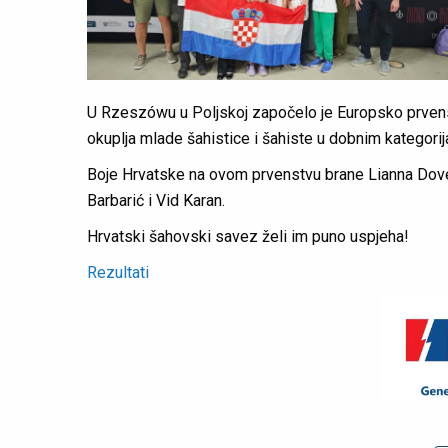
U Rzeszówu u Poljskoj započelo je Europsko prven
okuplja mlade šahistice i šahiste u dobnim kategor
Boje Hrvatske na ovom prvenstvu brane Lianna Dovečar
Barbarić i Vid Karan.
Hrvatski šahovski savez želi im puno uspjeha!
Rezultati