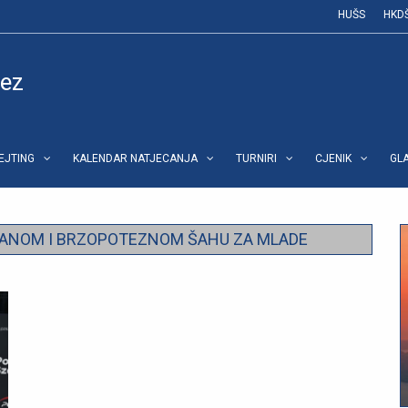
HUŠS
HKD
vez
REJTING
KALENDAR NATJECANJA
TURNIRI
CJENIK
GL
ANOM I BRZOPOTEZNOM ŠAHU ZA MLADE